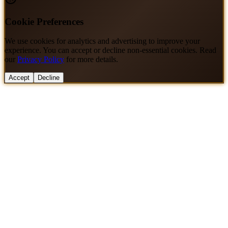
Cookie Preferences
We use cookies for analytics and advertising to improve your
experience. You can accept or decline non-essential cookies. Read
our
Privacy Policy
for more details.
Accept
Decline