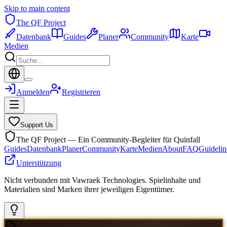
Skip to main content
The QF Project
Datenbank
Guides
Planer
Community
Karte
Medien
Anmelden
Registrieren
Support Us
The QF Project — Ein Community-Begleiter für Quinfall
Guides
Datenbank
Planer
Community
Karte
Medien
About
FAQ
Guidelin
Unterstützung
Nicht verbunden mit Vawraek Technologies. Spielinhalte und
Materialien sind Marken ihrer jeweiligen Eigentümer.