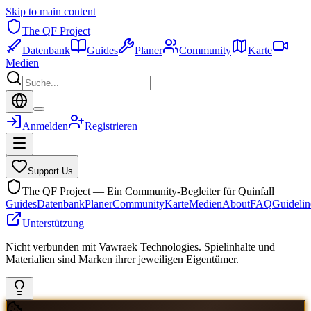
Skip to main content
The QF Project
Datenbank
Guides
Planer
Community
Karte
Medien
Anmelden
Registrieren
Support Us
The QF Project — Ein Community-Begleiter für Quinfall
Guides
Datenbank
Planer
Community
Karte
Medien
About
FAQ
Guidelin
Unterstützung
Nicht verbunden mit Vawraek Technologies. Spielinhalte und
Materialien sind Marken ihrer jeweiligen Eigentümer.