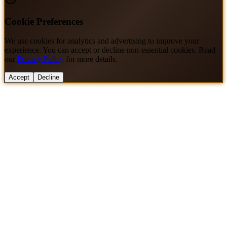
Cookie Preferences
We use cookies for analytics and advertising to improve your
experience. You can accept or decline non-essential cookies. Read
our
Privacy Policy
for more details.
Accept
Decline