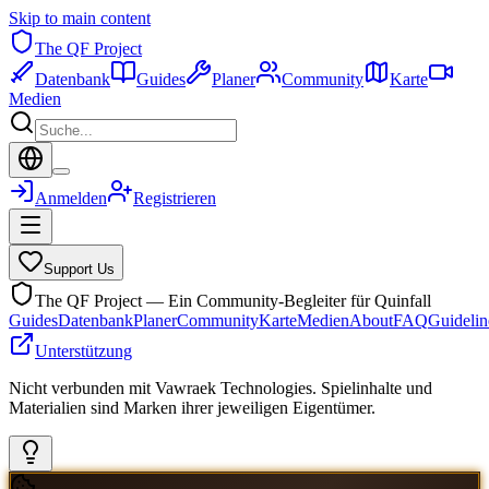
Skip to main content
The QF Project
Datenbank
Guides
Planer
Community
Karte
Medien
Anmelden
Registrieren
Support Us
The QF Project — Ein Community-Begleiter für Quinfall
Guides
Datenbank
Planer
Community
Karte
Medien
About
FAQ
Guidelin
Unterstützung
Nicht verbunden mit Vawraek Technologies. Spielinhalte und
Materialien sind Marken ihrer jeweiligen Eigentümer.