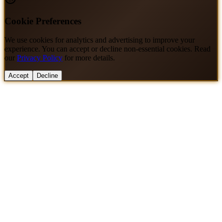
Cookie Preferences
We use cookies for analytics and advertising to improve your
experience. You can accept or decline non-essential cookies. Read
our
Privacy Policy
for more details.
Accept
Decline