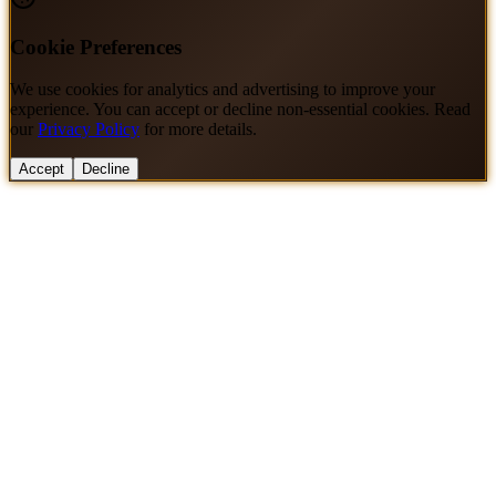
Cookie Preferences
We use cookies for analytics and advertising to improve your
experience. You can accept or decline non-essential cookies. Read
our
Privacy Policy
for more details.
Accept
Decline