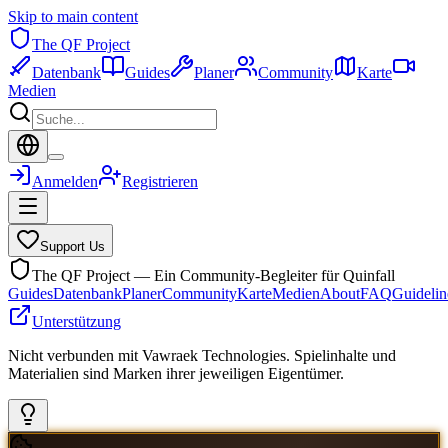
Skip to main content
The QF Project
Datenbank
Guides
Planer
Community
Karte
Medien
Anmelden
Registrieren
Support Us
The QF Project — Ein Community-Begleiter für Quinfall
Guides
Datenbank
Planer
Community
Karte
Medien
About
FAQ
Guidelin
Unterstützung
Nicht verbunden mit Vawraek Technologies. Spielinhalte und
Materialien sind Marken ihrer jeweiligen Eigentümer.