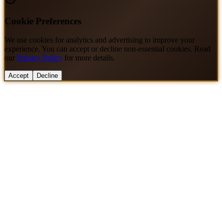
Cookie Preferences
We use cookies for analytics and advertising to improve your
experience. You can accept or decline non-essential cookies. Read
our
Privacy Policy
for more details.
Accept
Decline