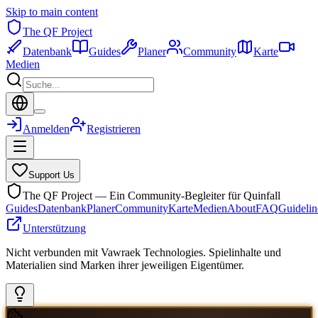
Skip to main content
The QF Project
Datenbank
Guides
Planer
Community
Karte
Medien
Anmelden
Registrieren
Support Us
The QF Project — Ein Community-Begleiter für Quinfall
Guides
Datenbank
Planer
Community
Karte
Medien
About
FAQ
Guidelin
Unterstützung
Nicht verbunden mit Vawraek Technologies. Spielinhalte und
Materialien sind Marken ihrer jeweiligen Eigentümer.