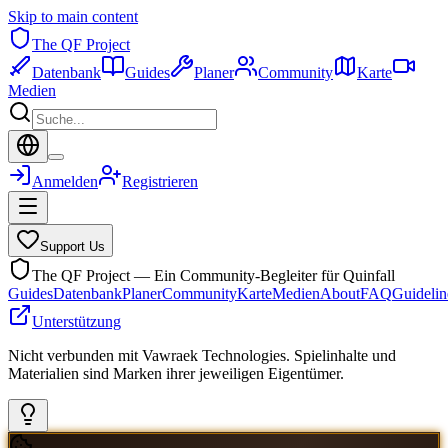
Skip to main content
The QF Project
Datenbank
Guides
Planer
Community
Karte
Medien
Anmelden
Registrieren
Support Us
The QF Project — Ein Community-Begleiter für Quinfall
Guides
Datenbank
Planer
Community
Karte
Medien
About
FAQ
Guidelin
Unterstützung
Nicht verbunden mit Vawraek Technologies. Spielinhalte und
Materialien sind Marken ihrer jeweiligen Eigentümer.