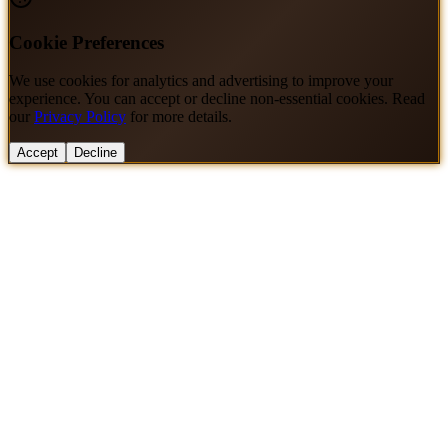
Cookie Preferences
We use cookies for analytics and advertising to improve your
experience. You can accept or decline non-essential cookies. Read
our
Privacy Policy
for more details.
Accept
Decline