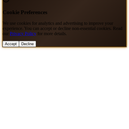
Cookie Preferences
We use cookies for analytics and advertising to improve your
experience. You can accept or decline non-essential cookies. Read
our
Privacy Policy
for more details.
Accept
Decline