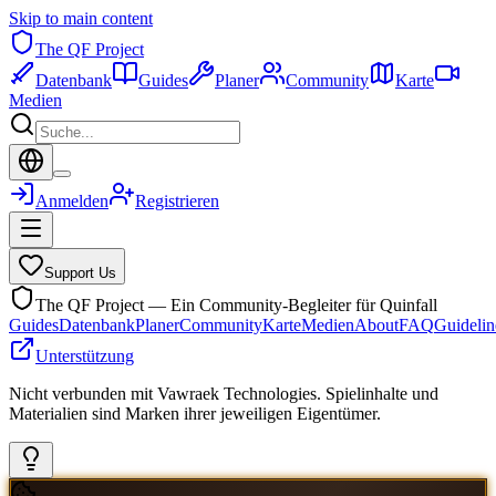
Skip to main content
The QF Project
Datenbank
Guides
Planer
Community
Karte
Medien
Anmelden
Registrieren
Support Us
The QF Project — Ein Community-Begleiter für Quinfall
Guides
Datenbank
Planer
Community
Karte
Medien
About
FAQ
Guidelin
Unterstützung
Nicht verbunden mit Vawraek Technologies. Spielinhalte und
Materialien sind Marken ihrer jeweiligen Eigentümer.