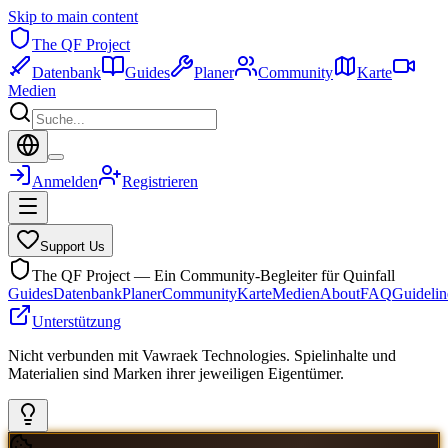
Skip to main content
The QF Project
Datenbank
Guides
Planer
Community
Karte
Medien
Anmelden
Registrieren
Support Us
The QF Project — Ein Community-Begleiter für Quinfall
Guides
Datenbank
Planer
Community
Karte
Medien
About
FAQ
Guidelin
Unterstützung
Nicht verbunden mit Vawraek Technologies. Spielinhalte und
Materialien sind Marken ihrer jeweiligen Eigentümer.