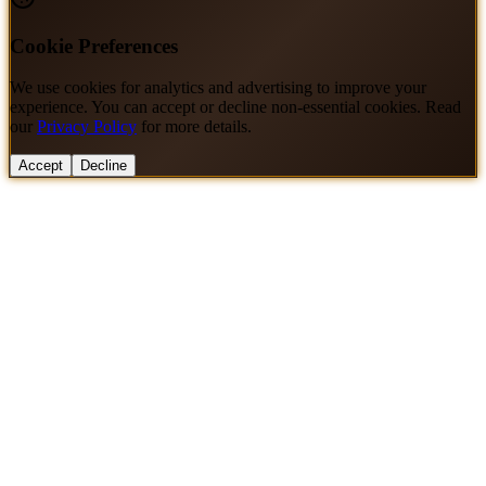
Cookie Preferences
We use cookies for analytics and advertising to improve your
experience. You can accept or decline non-essential cookies. Read
our
Privacy Policy
for more details.
Accept
Decline