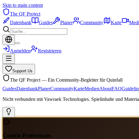
Skip to main content
The QF Project
Datenbank
Guides
Planer
Community
Karte
Medi
Anmelden
Registrieren
Support Us
The QF Project — Ein Community-Begleiter für Quinfall
Guides
Datenbank
Planer
Community
Karte
Medien
About
FAQ
Guidelin
Nicht verbunden mit Vawraek Technologies. Spielinhalte und Material
Cookie Preferences