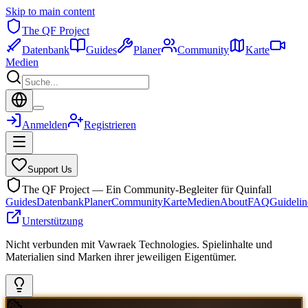
Skip to main content
The QF Project
Datenbank
Guides
Planer
Community
Karte
Medien
Anmelden
Registrieren
Support Us
The QF Project — Ein Community-Begleiter für Quinfall
Guides
Datenbank
Planer
Community
Karte
Medien
About
FAQ
Guidelin
Unterstützung
Nicht verbunden mit Vawraek Technologies. Spielinhalte und
Materialien sind Marken ihrer jeweiligen Eigentümer.