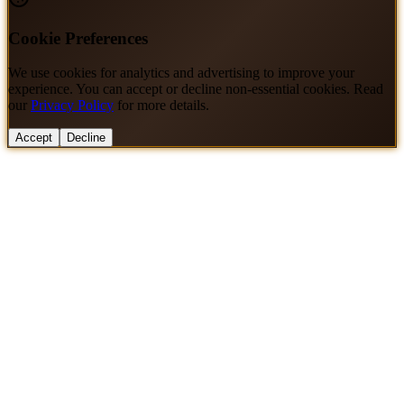
Cookie Preferences
We use cookies for analytics and advertising to improve your
experience. You can accept or decline non-essential cookies. Read
our
Privacy Policy
for more details.
Accept
Decline