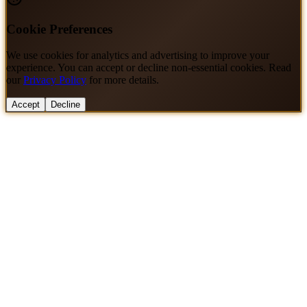
Cookie Preferences
We use cookies for analytics and advertising to improve your
experience. You can accept or decline non-essential cookies. Read
our
Privacy Policy
for more details.
Accept
Decline