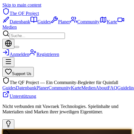
Skip to main content
The QF Project
Datenbank
Guides
Planer
Community
Karte
Medien
Anmelden
Registrieren
Support Us
The QF Project — Ein Community-Begleiter für Quinfall
Guides
Datenbank
Planer
Community
Karte
Medien
About
FAQ
Guidelin
Unterstützung
Nicht verbunden mit Vawraek Technologies. Spielinhalte und
Materialien sind Marken ihrer jeweiligen Eigentümer.