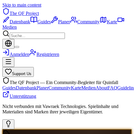
Skip to main content
The QF Project
Datenbank
Guides
Planer
Community
Karte
Medien
Anmelden
Registrieren
Support Us
The QF Project — Ein Community-Begleiter für Quinfall
Guides
Datenbank
Planer
Community
Karte
Medien
About
FAQ
Guidelin
Unterstützung
Nicht verbunden mit Vawraek Technologies. Spielinhalte und
Materialien sind Marken ihrer jeweiligen Eigentümer.