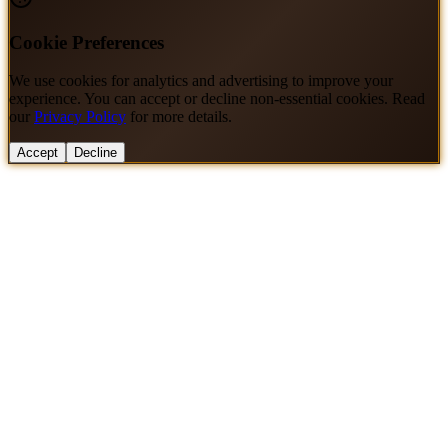
Cookie Preferences
We use cookies for analytics and advertising to improve your
experience. You can accept or decline non-essential cookies. Read
our
Privacy Policy
for more details.
Accept
Decline