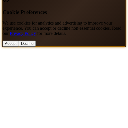
Cookie Preferences
We use cookies for analytics and advertising to improve your
experience. You can accept or decline non-essential cookies. Read
our
Privacy Policy
for more details.
Accept
Decline