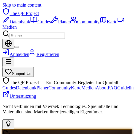
Skip to main content
The QF Project
Datenbank
Guides
Planer
Community
Karte
Medien
Anmelden
Registrieren
Support Us
The QF Project — Ein Community-Begleiter für Quinfall
Guides
Datenbank
Planer
Community
Karte
Medien
About
FAQ
Guidelin
Unterstützung
Nicht verbunden mit Vawraek Technologies. Spielinhalte und
Materialien sind Marken ihrer jeweiligen Eigentümer.