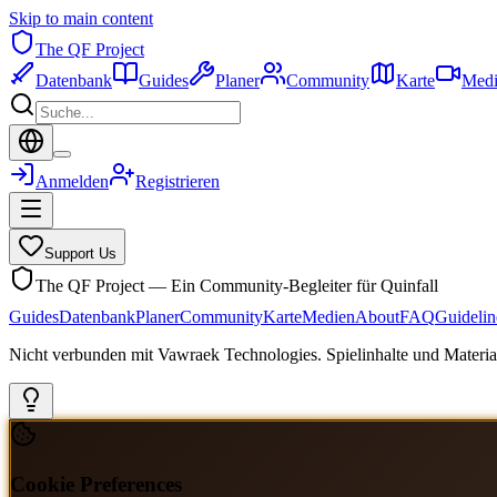
Skip to main content
The QF Project
Datenbank
Guides
Planer
Community
Karte
Medi
Anmelden
Registrieren
Support Us
The QF Project — Ein Community-Begleiter für Quinfall
Guides
Datenbank
Planer
Community
Karte
Medien
About
FAQ
Guidelin
Nicht verbunden mit Vawraek Technologies. Spielinhalte und Material
Cookie Preferences