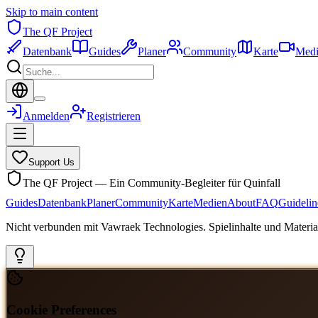
Skip to main content
The QF Project
Datenbank
Guides
Planer
Community
Karte
Medi
Anmelden
Registrieren
Support Us
The QF Project — Ein Community-Begleiter für Quinfall
Guides
Datenbank
Planer
Community
Karte
Medien
About
FAQ
Guidelin
Nicht verbunden mit Vawraek Technologies. Spielinhalte und Material
Cookie Preferences