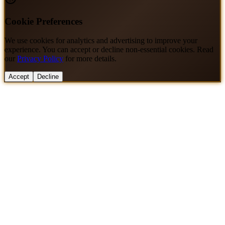
Cookie Preferences
We use cookies for analytics and advertising to improve your
experience. You can accept or decline non-essential cookies. Read
our
Privacy Policy
for more details.
Accept
Decline