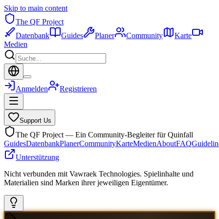
Skip to main content
The QF Project
Datenbank
Guides
Planer
Community
Karte
Medien
Anmelden
Registrieren
Support Us
The QF Project — Ein Community-Begleiter für Quinfall
Guides
Datenbank
Planer
Community
Karte
Medien
About
FAQ
Guidelin
Unterstützung
Nicht verbunden mit Vawraek Technologies. Spielinhalte und
Materialien sind Marken ihrer jeweiligen Eigentümer.