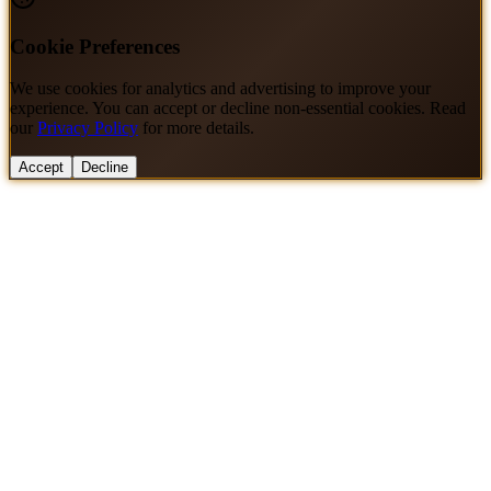
Cookie Preferences
We use cookies for analytics and advertising to improve your
experience. You can accept or decline non-essential cookies. Read
our
Privacy Policy
for more details.
Accept
Decline