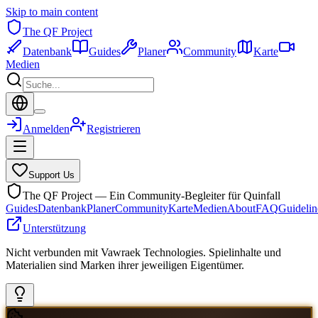
Skip to main content
The QF Project
Datenbank
Guides
Planer
Community
Karte
Medien
Anmelden
Registrieren
Support Us
The QF Project — Ein Community-Begleiter für Quinfall
Guides
Datenbank
Planer
Community
Karte
Medien
About
FAQ
Guidelin
Unterstützung
Nicht verbunden mit Vawraek Technologies. Spielinhalte und
Materialien sind Marken ihrer jeweiligen Eigentümer.