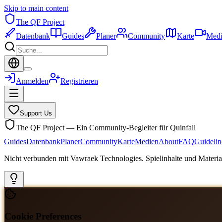
Skip to main content
The QF Project
Datenbank
Guides
Planer
Community
Karte
Medi
Anmelden
Registrieren
Support Us
The QF Project — Ein Community-Begleiter für Quinfall
Guides
Datenbank
Planer
Community
Karte
Medien
About
FAQ
Guidelin
Nicht verbunden mit Vawraek Technologies. Spielinhalte und Material
Cookie Preferences