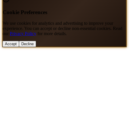
Cookie Preferences
We use cookies for analytics and advertising to improve your
experience. You can accept or decline non-essential cookies. Read
our
Privacy Policy
for more details.
Accept
Decline