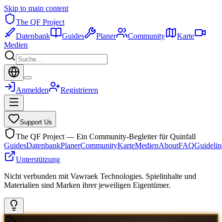
Skip to main content
The QF Project
Datenbank
Guides
Planer
Community
Karte
Medien
Anmelden
Registrieren
Support Us
The QF Project — Ein Community-Begleiter für Quinfall
Guides
Datenbank
Planer
Community
Karte
Medien
About
FAQ
Guidelin
Unterstützung
Nicht verbunden mit Vawraek Technologies. Spielinhalte und
Materialien sind Marken ihrer jeweiligen Eigentümer.