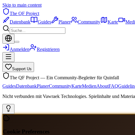
Skip to main content
The QF Project
Datenbank
Guides
Planer
Community
Karte
Medi
Anmelden
Registrieren
Support Us
The QF Project — Ein Community-Begleiter für Quinfall
Guides
Datenbank
Planer
Community
Karte
Medien
About
FAQ
Guidelin
Nicht verbunden mit Vawraek Technologies. Spielinhalte und Material
Cookie Preferences