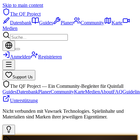
Skip to main content
The QF Project
Datenbank
Guides
Planer
Community
Karte
Medien
Anmelden
Registrieren
Support Us
The QF Project — Ein Community-Begleiter für Quinfall
Guides
Datenbank
Planer
Community
Karte
Medien
About
FAQ
Guidelin
Unterstützung
Nicht verbunden mit Vawraek Technologies. Spielinhalte und
Materialien sind Marken ihrer jeweiligen Eigentümer.