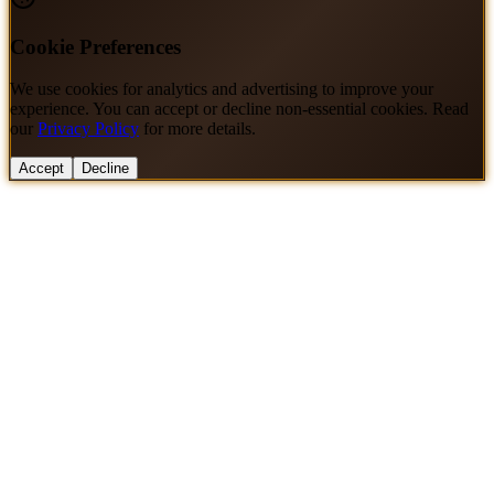
Cookie Preferences
We use cookies for analytics and advertising to improve your
experience. You can accept or decline non-essential cookies. Read
our
Privacy Policy
for more details.
Accept
Decline