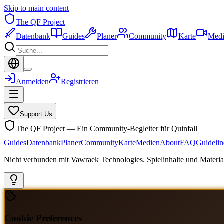
Skip to main content
The QF Project
Datenbank
Guides
Planer
Community
Karte
Medi
Anmelden
Registrieren
Support Us
The QF Project — Ein Community-Begleiter für Quinfall
Guides
Datenbank
Planer
Community
Karte
Medien
About
FAQ
Guidelin
Nicht verbunden mit Vawraek Technologies. Spielinhalte und Material
Cookie Preferences