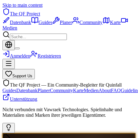
Skip to main content
The QF Project
Datenbank
Guides
Planer
Community
Karte
Medien
Anmelden
Registrieren
Support Us
The QF Project — Ein Community-Begleiter für Quinfall
Guides
Datenbank
Planer
Community
Karte
Medien
About
FAQ
Guidelin
Unterstützung
Nicht verbunden mit Vawraek Technologies. Spielinhalte und
Materialien sind Marken ihrer jeweiligen Eigentümer.