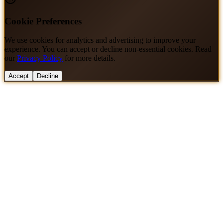
Cookie Preferences
We use cookies for analytics and advertising to improve your
experience. You can accept or decline non-essential cookies. Read
our
Privacy Policy
for more details.
Accept
Decline