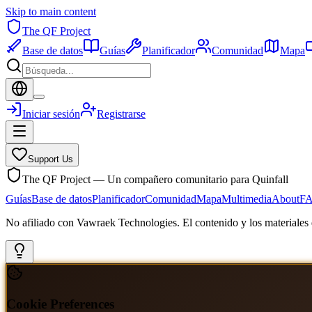
Skip to main content
The QF Project
Base de datos
Guías
Planificador
Comunidad
Mapa
Iniciar sesión
Registrarse
Support Us
The QF Project — Un compañero comunitario para Quinfall
Guías
Base de datos
Planificador
Comunidad
Mapa
Multimedia
About
F
No afiliado con Vawraek Technologies. El contenido y los materiales d
Cookie Preferences