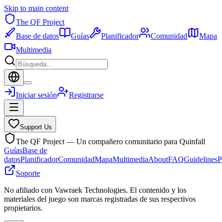
Skip to main content
The QF Project
Base de datos
Guías
Planificador
Comunidad
Mapa
Multimedia
Iniciar sesión
Registrarse
Support Us
The QF Project — Un compañero comunitario para Quinfall
Guías
Base de
datos
Planificador
Comunidad
Mapa
Multimedia
About
FAQ
Guidelines
P
Soporte
No afiliado con Vawraek Technologies. El contenido y los
materiales del juego son marcas registradas de sus respectivos
propietarios.