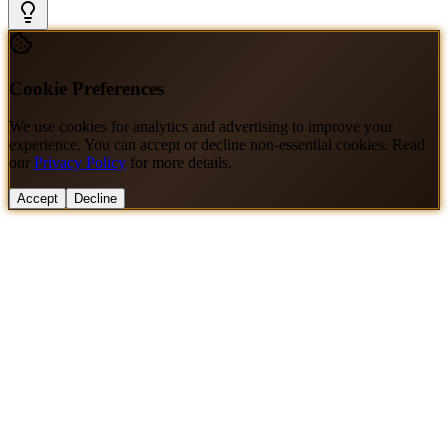
Cookie Preferences
We use cookies for analytics and advertising to improve your
experience. You can accept or decline non-essential cookies. Read
our
Privacy Policy
for more details.
Accept
Decline