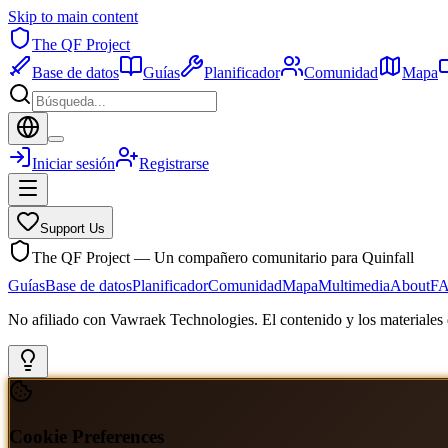
Skip to main content
The QF Project
Base de datos
Guías
Planificador
Comunidad
Mapa
Iniciar sesión
Registrarse
Support Us
The QF Project — Un compañero comunitario para Quinfall
Guías
Base de datos
Planificador
Comunidad
Mapa
Multimedia
About
F
No afiliado con Vawraek Technologies. El contenido y los materiales d
Cookie Preferences