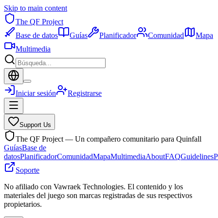
Skip to main content
The QF Project
Base de datos
Guías
Planificador
Comunidad
Mapa
Multimedia
Iniciar sesión
Registrarse
Support Us
The QF Project — Un compañero comunitario para Quinfall
Guías
Base de
datos
Planificador
Comunidad
Mapa
Multimedia
About
FAQ
Guidelines
P
Soporte
No afiliado con Vawraek Technologies. El contenido y los
materiales del juego son marcas registradas de sus respectivos
propietarios.