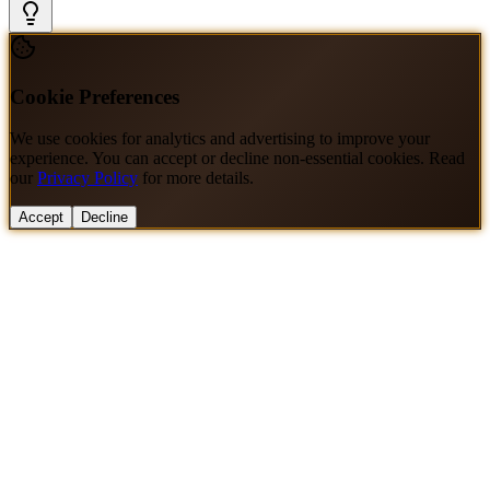
Cookie Preferences
We use cookies for analytics and advertising to improve your
experience. You can accept or decline non-essential cookies. Read
our
Privacy Policy
for more details.
Accept
Decline