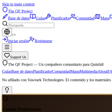
Skip to main content
The QF Project
Base de datos
Guías
Planificador
Comunidad
Mapa
Iniciar sesión
Registrarse
Support Us
The QF Project — Un compañero comunitario para Quinfall
Guías
Base de datos
Planificador
Comunidad
Mapa
Multimedia
About
F
No afiliado con Vawraek Technologies. El contenido y los materiales d
Cookie Preferences