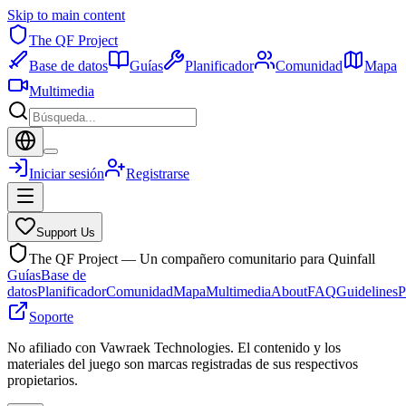
Skip to main content
The QF Project
Base de datos
Guías
Planificador
Comunidad
Mapa
Multimedia
Iniciar sesión
Registrarse
Support Us
The QF Project — Un compañero comunitario para Quinfall
Guías
Base de
datos
Planificador
Comunidad
Mapa
Multimedia
About
FAQ
Guidelines
P
Soporte
No afiliado con Vawraek Technologies. El contenido y los
materiales del juego son marcas registradas de sus respectivos
propietarios.