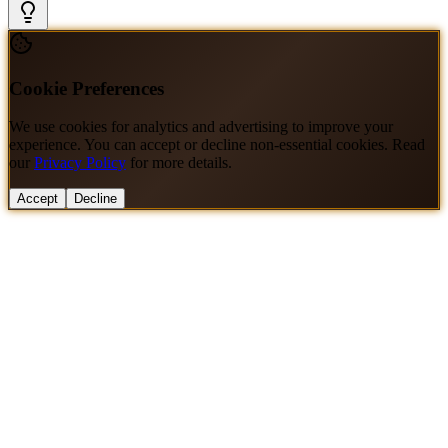
Cookie Preferences
We use cookies for analytics and advertising to improve your
experience. You can accept or decline non-essential cookies. Read
our
Privacy Policy
for more details.
Accept
Decline