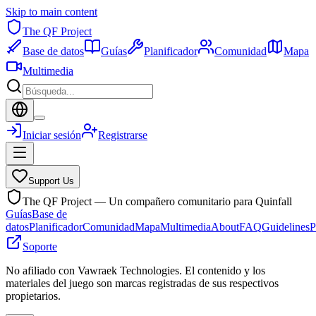
Skip to main content
The QF Project
Base de datos
Guías
Planificador
Comunidad
Mapa
Multimedia
Iniciar sesión
Registrarse
Support Us
The QF Project — Un compañero comunitario para Quinfall
Guías
Base de
datos
Planificador
Comunidad
Mapa
Multimedia
About
FAQ
Guidelines
P
Soporte
No afiliado con Vawraek Technologies. El contenido y los
materiales del juego son marcas registradas de sus respectivos
propietarios.