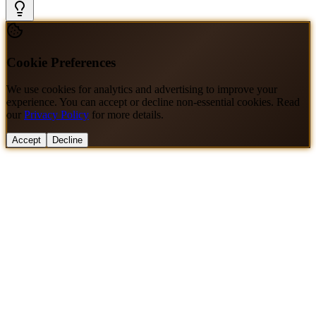
Cookie Preferences
We use cookies for analytics and advertising to improve your
experience. You can accept or decline non-essential cookies. Read
our
Privacy Policy
for more details.
Accept
Decline