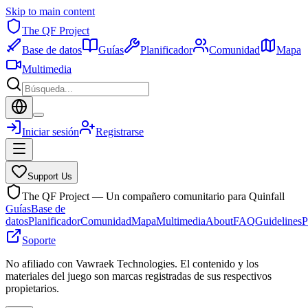
Skip to main content
The QF Project
Base de datos
Guías
Planificador
Comunidad
Mapa
Multimedia
Iniciar sesión
Registrarse
Support Us
The QF Project — Un compañero comunitario para Quinfall
Guías
Base de
datos
Planificador
Comunidad
Mapa
Multimedia
About
FAQ
Guidelines
P
Soporte
No afiliado con Vawraek Technologies. El contenido y los
materiales del juego son marcas registradas de sus respectivos
propietarios.