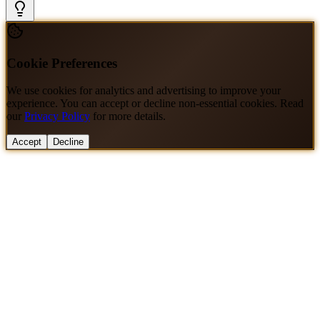
Cookie Preferences
We use cookies for analytics and advertising to improve your
experience. You can accept or decline non-essential cookies. Read
our
Privacy Policy
for more details.
Accept
Decline