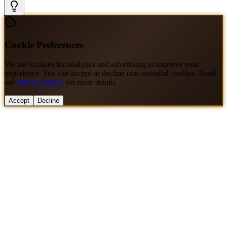
Cookie Preferences
We use cookies for analytics and advertising to improve your
experience. You can accept or decline non-essential cookies. Read
our
Privacy Policy
for more details.
Accept
Decline