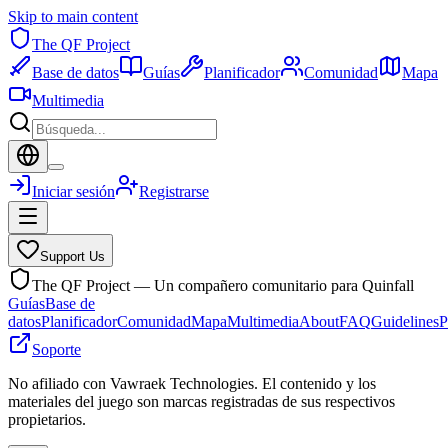
Skip to main content
The QF Project
Base de datos
Guías
Planificador
Comunidad
Mapa
Multimedia
Iniciar sesión
Registrarse
Support Us
The QF Project — Un compañero comunitario para Quinfall
Guías
Base de
datos
Planificador
Comunidad
Mapa
Multimedia
About
FAQ
Guidelines
P
Soporte
No afiliado con Vawraek Technologies. El contenido y los
materiales del juego son marcas registradas de sus respectivos
propietarios.