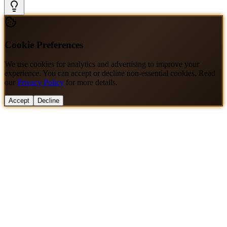
Cookie Preferences
We use cookies for analytics and advertising to improve your
experience. You can accept or decline non-essential cookies. Read
our
Privacy Policy
for more details.
Accept
Decline