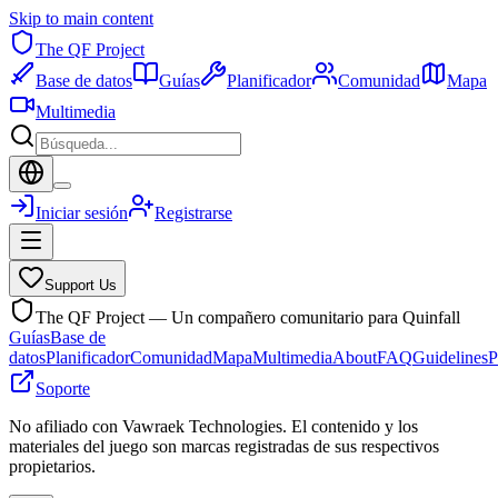
Skip to main content
The QF Project
Base de datos
Guías
Planificador
Comunidad
Mapa
Multimedia
Iniciar sesión
Registrarse
Support Us
The QF Project — Un compañero comunitario para Quinfall
Guías
Base de
datos
Planificador
Comunidad
Mapa
Multimedia
About
FAQ
Guidelines
P
Soporte
No afiliado con Vawraek Technologies. El contenido y los
materiales del juego son marcas registradas de sus respectivos
propietarios.