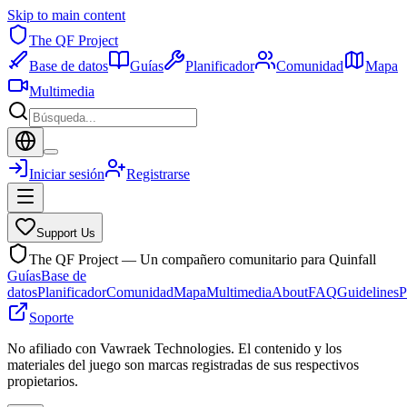
Skip to main content
The QF Project
Base de datos
Guías
Planificador
Comunidad
Mapa
Multimedia
Iniciar sesión
Registrarse
Support Us
The QF Project — Un compañero comunitario para Quinfall
Guías
Base de
datos
Planificador
Comunidad
Mapa
Multimedia
About
FAQ
Guidelines
P
Soporte
No afiliado con Vawraek Technologies. El contenido y los
materiales del juego son marcas registradas de sus respectivos
propietarios.