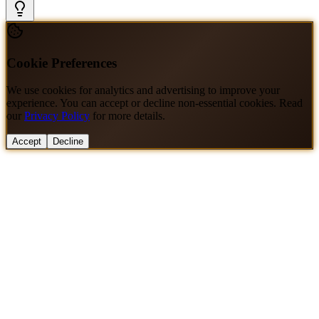
Cookie Preferences
We use cookies for analytics and advertising to improve your
experience. You can accept or decline non-essential cookies. Read
our
Privacy Policy
for more details.
Accept
Decline