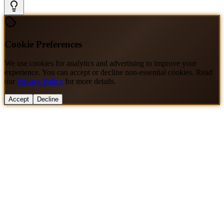
Cookie Preferences
We use cookies for analytics and advertising to improve your
experience. You can accept or decline non-essential cookies. Read
our
Privacy Policy
for more details.
Accept
Decline