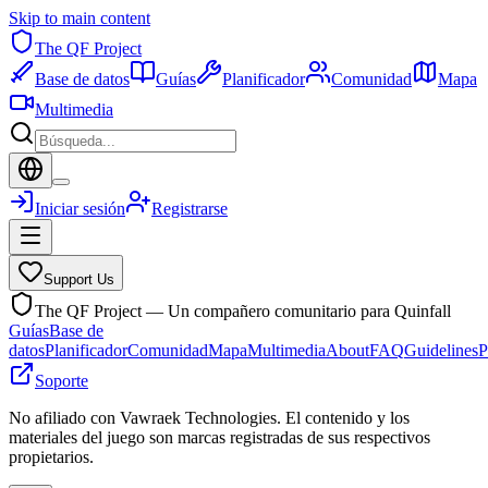
Skip to main content
The QF Project
Base de datos
Guías
Planificador
Comunidad
Mapa
Multimedia
Iniciar sesión
Registrarse
Support Us
The QF Project — Un compañero comunitario para Quinfall
Guías
Base de
datos
Planificador
Comunidad
Mapa
Multimedia
About
FAQ
Guidelines
P
Soporte
No afiliado con Vawraek Technologies. El contenido y los
materiales del juego son marcas registradas de sus respectivos
propietarios.