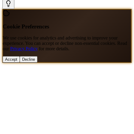
Cookie Preferences
We use cookies for analytics and advertising to improve your
experience. You can accept or decline non-essential cookies. Read
our
Privacy Policy
for more details.
Accept
Decline