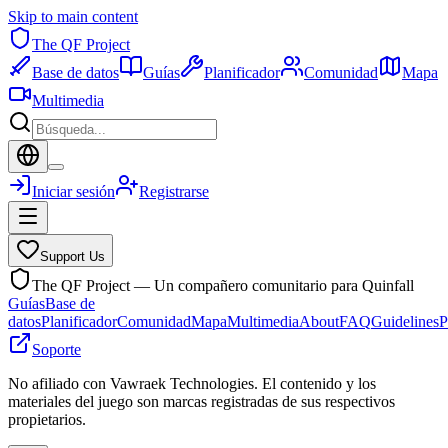
Skip to main content
The QF Project
Base de datos
Guías
Planificador
Comunidad
Mapa
Multimedia
Iniciar sesión
Registrarse
Support Us
The QF Project — Un compañero comunitario para Quinfall
Guías
Base de
datos
Planificador
Comunidad
Mapa
Multimedia
About
FAQ
Guidelines
P
Soporte
No afiliado con Vawraek Technologies. El contenido y los
materiales del juego son marcas registradas de sus respectivos
propietarios.