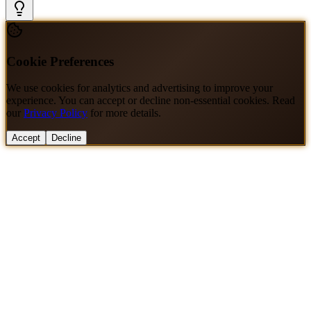
Cookie Preferences
We use cookies for analytics and advertising to improve your
experience. You can accept or decline non-essential cookies. Read
our
Privacy Policy
for more details.
Accept
Decline