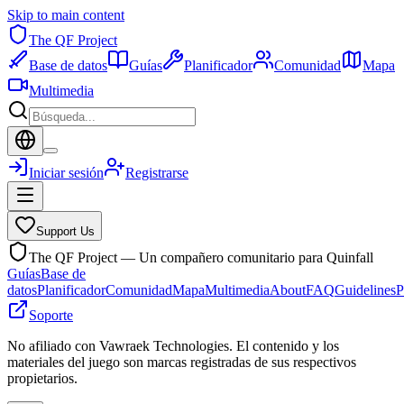
Skip to main content
The QF Project
Base de datos
Guías
Planificador
Comunidad
Mapa
Multimedia
Iniciar sesión
Registrarse
Support Us
The QF Project — Un compañero comunitario para Quinfall
Guías
Base de
datos
Planificador
Comunidad
Mapa
Multimedia
About
FAQ
Guidelines
P
Soporte
No afiliado con Vawraek Technologies. El contenido y los
materiales del juego son marcas registradas de sus respectivos
propietarios.