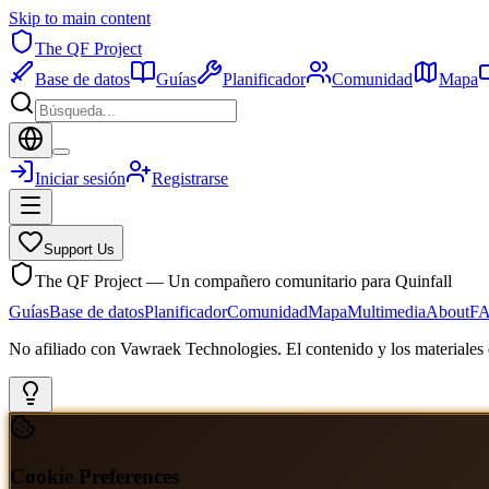
Skip to main content
The QF Project
Base de datos
Guías
Planificador
Comunidad
Mapa
Iniciar sesión
Registrarse
Support Us
The QF Project — Un compañero comunitario para Quinfall
Guías
Base de datos
Planificador
Comunidad
Mapa
Multimedia
About
F
No afiliado con Vawraek Technologies. El contenido y los materiales d
Cookie Preferences