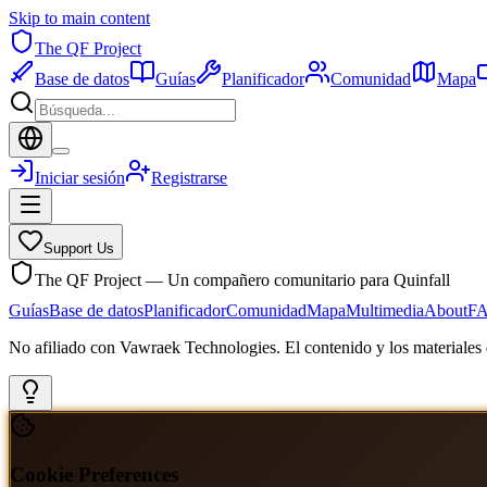
Skip to main content
The QF Project
Base de datos
Guías
Planificador
Comunidad
Mapa
Iniciar sesión
Registrarse
Support Us
The QF Project — Un compañero comunitario para Quinfall
Guías
Base de datos
Planificador
Comunidad
Mapa
Multimedia
About
F
No afiliado con Vawraek Technologies. El contenido y los materiales d
Cookie Preferences