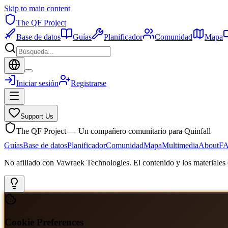
Skip to main content
The QF Project
Base de datos
Guías
Planificador
Comunidad
Mapa
Iniciar sesión
Registrarse
Support Us
The QF Project — Un compañero comunitario para Quinfall
Guías
Base de datos
Planificador
Comunidad
Mapa
Multimedia
About
F
No afiliado con Vawraek Technologies. El contenido y los materiales d
Cookie Preferences