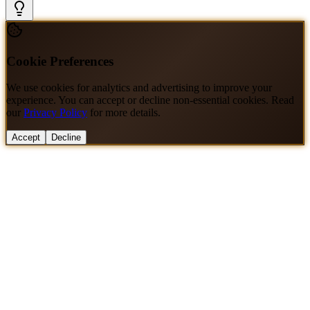
Cookie Preferences
We use cookies for analytics and advertising to improve your
experience. You can accept or decline non-essential cookies. Read
our
Privacy Policy
for more details.
Accept
Decline