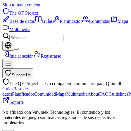
Skip to main content
The QF Project
Base de datos
Guías
Planificador
Comunidad
Mapa
Multimedia
Iniciar sesión
Registrarse
Support Us
The QF Project — Un compañero comunitario para Quinfall
Guías
Base de
datos
Planificador
Comunidad
Mapa
Multimedia
About
FAQ
Guidelines
P
Soporte
No afiliado con Vawraek Technologies. El contenido y los
materiales del juego son marcas registradas de sus respectivos
propietarios.