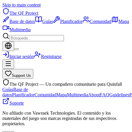
Skip to main content
The QF Project
Base de datos
Guías
Planificador
Comunidad
Mapa
Multimedia
Iniciar sesión
Registrarse
Support Us
The QF Project — Un compañero comunitario para Quinfall
Guías
Base de
datos
Planificador
Comunidad
Mapa
Multimedia
About
FAQ
Guidelines
P
Soporte
No afiliado con Vawraek Technologies. El contenido y los
materiales del juego son marcas registradas de sus respectivos
propietarios.