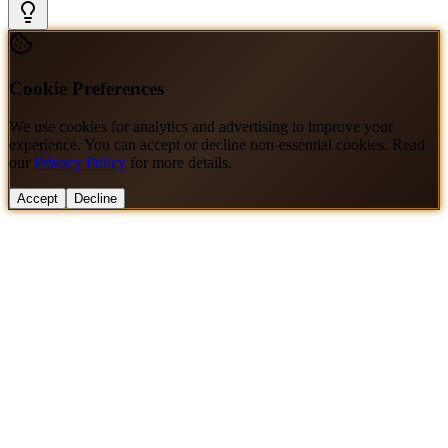
Cookie Preferences
We use cookies for analytics and advertising to improve your
experience. You can accept or decline non-essential cookies. Read
our
Privacy Policy
for more details.
Accept
Decline