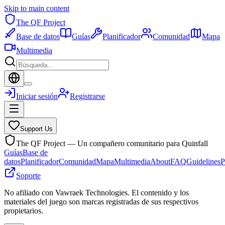
Skip to main content
The QF Project
Base de datos
Guías
Planificador
Comunidad
Mapa
Multimedia
Iniciar sesión
Registrarse
Support Us
The QF Project — Un compañero comunitario para Quinfall
Guías
Base de
datos
Planificador
Comunidad
Mapa
Multimedia
About
FAQ
Guidelines
P
Soporte
No afiliado con Vawraek Technologies. El contenido y los
materiales del juego son marcas registradas de sus respectivos
propietarios.