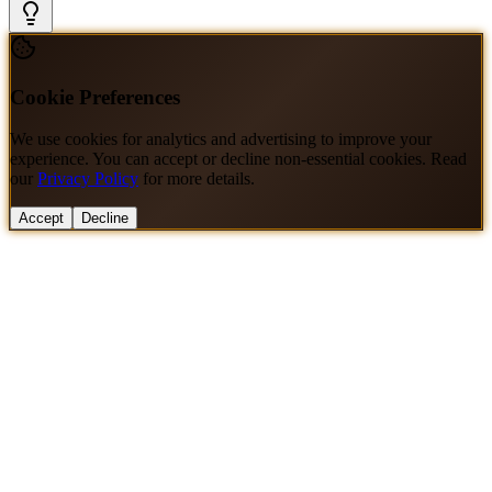
Cookie Preferences
We use cookies for analytics and advertising to improve your
experience. You can accept or decline non-essential cookies. Read
our
Privacy Policy
for more details.
Accept
Decline