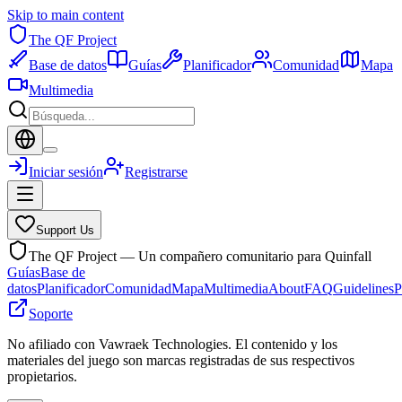
Skip to main content
The QF Project
Base de datos
Guías
Planificador
Comunidad
Mapa
Multimedia
Iniciar sesión
Registrarse
Support Us
The QF Project — Un compañero comunitario para Quinfall
Guías
Base de
datos
Planificador
Comunidad
Mapa
Multimedia
About
FAQ
Guidelines
P
Soporte
No afiliado con Vawraek Technologies. El contenido y los
materiales del juego son marcas registradas de sus respectivos
propietarios.