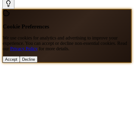
Cookie Preferences
We use cookies for analytics and advertising to improve your
experience. You can accept or decline non-essential cookies. Read
our
Privacy Policy
for more details.
Accept
Decline