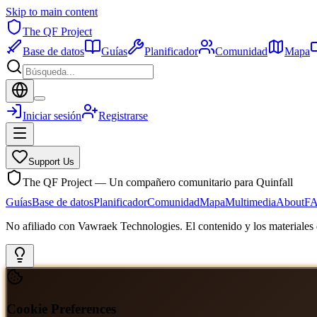
Skip to main content
The QF Project
Base de datos
Guías
Planificador
Comunidad
Mapa
Iniciar sesión
Registrarse
Support Us
The QF Project — Un compañero comunitario para Quinfall
Guías
Base de datos
Planificador
Comunidad
Mapa
Multimedia
About
F
No afiliado con Vawraek Technologies. El contenido y los materiales d
Cookie Preferences