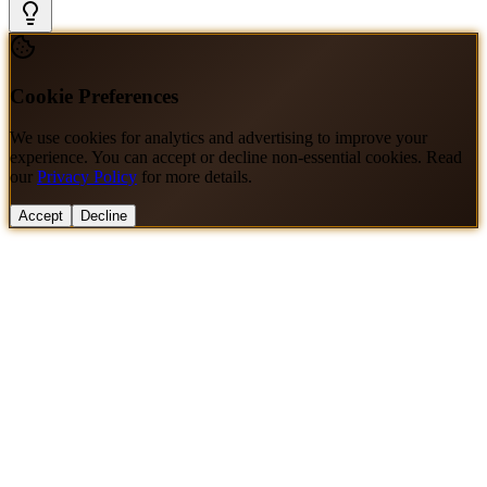
Cookie Preferences
We use cookies for analytics and advertising to improve your
experience. You can accept or decline non-essential cookies. Read
our
Privacy Policy
for more details.
Accept
Decline