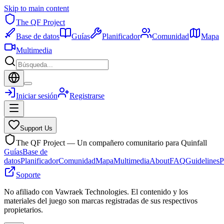
Skip to main content
The QF Project
Base de datos
Guías
Planificador
Comunidad
Mapa
Multimedia
Iniciar sesión
Registrarse
Support Us
The QF Project — Un compañero comunitario para Quinfall
Guías
Base de
datos
Planificador
Comunidad
Mapa
Multimedia
About
FAQ
Guidelines
P
Soporte
No afiliado con Vawraek Technologies. El contenido y los
materiales del juego son marcas registradas de sus respectivos
propietarios.