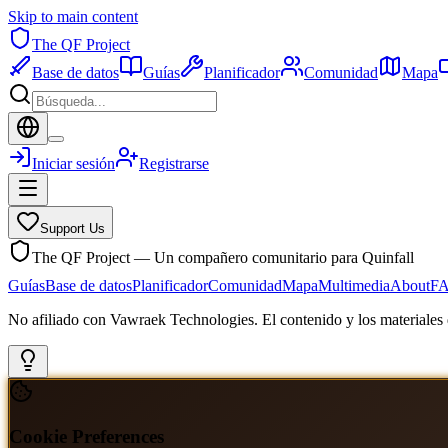
Skip to main content
The QF Project
Base de datos
Guías
Planificador
Comunidad
Mapa
Iniciar sesión
Registrarse
Support Us
The QF Project — Un compañero comunitario para Quinfall
Guías
Base de datos
Planificador
Comunidad
Mapa
Multimedia
About
F
No afiliado con Vawraek Technologies. El contenido y los materiales d
Cookie Preferences