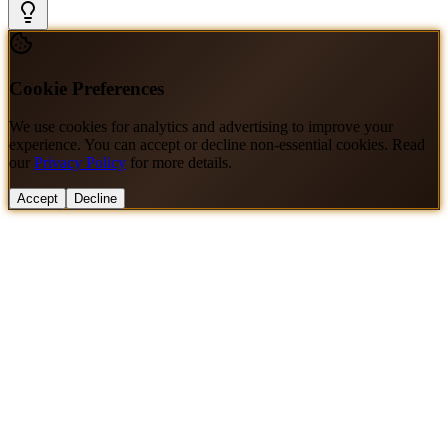
Cookie Preferences
We use cookies for analytics and advertising to improve your
experience. You can accept or decline non-essential cookies. Read
our
Privacy Policy
for more details.
Accept
Decline