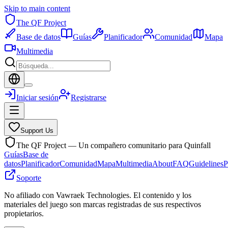
Skip to main content
The QF Project
Base de datos
Guías
Planificador
Comunidad
Mapa
Multimedia
Iniciar sesión
Registrarse
Support Us
The QF Project — Un compañero comunitario para Quinfall
Guías
Base de
datos
Planificador
Comunidad
Mapa
Multimedia
About
FAQ
Guidelines
P
Soporte
No afiliado con Vawraek Technologies. El contenido y los
materiales del juego son marcas registradas de sus respectivos
propietarios.