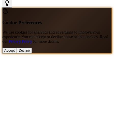
Cookie Preferences
We use cookies for analytics and advertising to improve your
experience. You can accept or decline non-essential cookies. Read
our
Privacy Policy
for more details.
Accept
Decline