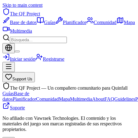
Skip to main content
The QF Project
Base de datos
Guías
Planificador
Comunidad
Mapa
Multimedia
Iniciar sesión
Registrarse
Support Us
The QF Project — Un compañero comunitario para Quinfall
Guías
Base de
datos
Planificador
Comunidad
Mapa
Multimedia
About
FAQ
Guidelines
P
Soporte
No afiliado con Vawraek Technologies. El contenido y los
materiales del juego son marcas registradas de sus respectivos
propietarios.