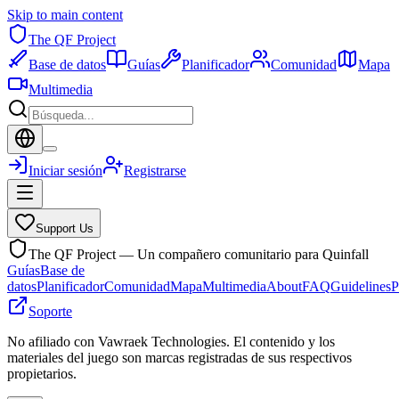
Skip to main content
The QF Project
Base de datos
Guías
Planificador
Comunidad
Mapa
Multimedia
Iniciar sesión
Registrarse
Support Us
The QF Project — Un compañero comunitario para Quinfall
Guías
Base de
datos
Planificador
Comunidad
Mapa
Multimedia
About
FAQ
Guidelines
P
Soporte
No afiliado con Vawraek Technologies. El contenido y los
materiales del juego son marcas registradas de sus respectivos
propietarios.