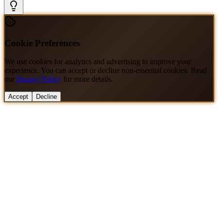
Cookie Preferences
We use cookies for analytics and advertising to improve your
experience. You can accept or decline non-essential cookies. Read
our
Privacy Policy
for more details.
Accept
Decline